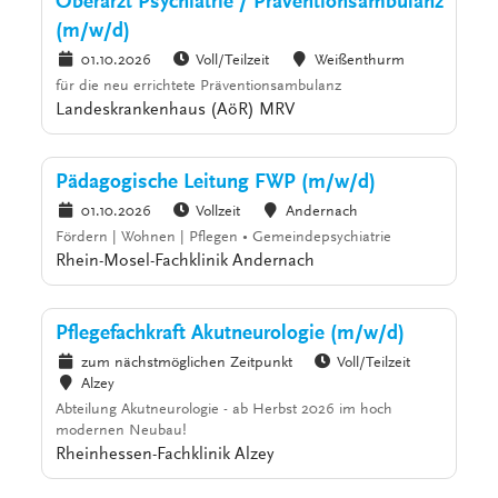
Oberarzt Psychiatrie / Präventionsambulanz
(m/w/d)
01.10.2026
Voll/Teilzeit
Weißenthurm
für die neu errichtete Präventionsambulanz
Landeskrankenhaus (AöR) MRV
Pädagogische Leitung FWP (m/w/d)
01.10.2026
Vollzeit
Andernach
Fördern | Wohnen | Pflegen • Gemeindepsychiatrie
Rhein-Mosel-Fachklinik Andernach
Pflegefachkraft Akutneurologie (m/w/d)
zum nächstmöglichen Zeitpunkt
Voll/Teilzeit
Alzey
Abteilung Akutneurologie - ab Herbst 2026 im hoch
modernen Neubau!
Rheinhessen-Fachklinik Alzey