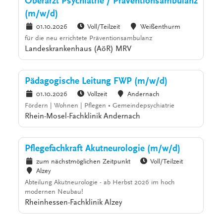
Oberarzt Psychiatrie / Präventionsambulanz
(m/w/d)
01.10.2026
Voll/Teilzeit
Weißenthurm
für die neu errichtete Präventionsambulanz
Landeskrankenhaus (AöR) MRV
Pädagogische Leitung FWP (m/w/d)
01.10.2026
Vollzeit
Andernach
Fördern | Wohnen | Pflegen • Gemeindepsychiatrie
Rhein-Mosel-Fachklinik Andernach
Pflegefachkraft Akutneurologie (m/w/d)
zum nächstmöglichen Zeitpunkt
Voll/Teilzeit
Alzey
Abteilung Akutneurologie - ab Herbst 2026 im hoch
modernen Neubau!
Rheinhessen-Fachklinik Alzey