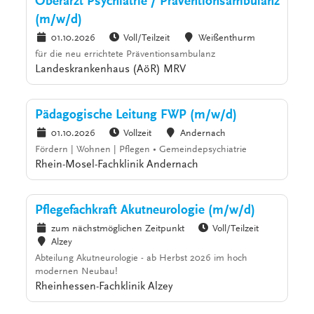
Oberarzt Psychiatrie / Präventionsambulanz
(m/w/d)
01.10.2026
Voll/Teilzeit
Weißenthurm
für die neu errichtete Präventionsambulanz
Landeskrankenhaus (AöR) MRV
Pädagogische Leitung FWP (m/w/d)
01.10.2026
Vollzeit
Andernach
Fördern | Wohnen | Pflegen • Gemeindepsychiatrie
Rhein-Mosel-Fachklinik Andernach
Pflegefachkraft Akutneurologie (m/w/d)
zum nächstmöglichen Zeitpunkt
Voll/Teilzeit
Alzey
Abteilung Akutneurologie - ab Herbst 2026 im hoch
modernen Neubau!
Rheinhessen-Fachklinik Alzey