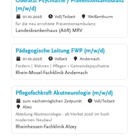
Oberarzt Psychiatrie / Präventionsambulanz
(m/w/d)
01.10.2026
Voll/Teilzeit
Weißenthurm
für die neu errichtete Präventionsambulanz
Landeskrankenhaus (AöR) MRV
Pädagogische Leitung FWP (m/w/d)
01.10.2026
Vollzeit
Andernach
Fördern | Wohnen | Pflegen • Gemeindepsychiatrie
Rhein-Mosel-Fachklinik Andernach
Pflegefachkraft Akutneurologie (m/w/d)
zum nächstmöglichen Zeitpunkt
Voll/Teilzeit
Alzey
Abteilung Akutneurologie - ab Herbst 2026 im hoch
modernen Neubau!
Rheinhessen-Fachklinik Alzey