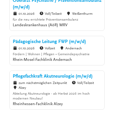
Oberarzt Psychiatrie / Präventionsambulanz
(m/w/d)
01.10.2026
Voll/Teilzeit
Weißenthurm
für die neu errichtete Präventionsambulanz
Landeskrankenhaus (AöR) MRV
Pädagogische Leitung FWP (m/w/d)
01.10.2026
Vollzeit
Andernach
Fördern | Wohnen | Pflegen • Gemeindepsychiatrie
Rhein-Mosel-Fachklinik Andernach
Pflegefachkraft Akutneurologie (m/w/d)
zum nächstmöglichen Zeitpunkt
Voll/Teilzeit
Alzey
Abteilung Akutneurologie - ab Herbst 2026 im hoch
modernen Neubau!
Rheinhessen-Fachklinik Alzey