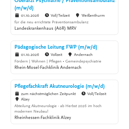
Oberarzt Psychiatrie / Präventionsambulanz
(m/w/d)
01.10.2026
Voll/Teilzeit
Weißenthurm
für die neu errichtete Präventionsambulanz
Landeskrankenhaus (AöR) MRV
Pädagogische Leitung FWP (m/w/d)
01.10.2026
Vollzeit
Andernach
Fördern | Wohnen | Pflegen • Gemeindepsychiatrie
Rhein-Mosel-Fachklinik Andernach
Pflegefachkraft Akutneurologie (m/w/d)
zum nächstmöglichen Zeitpunkt
Voll/Teilzeit
Alzey
Abteilung Akutneurologie - ab Herbst 2026 im hoch
modernen Neubau!
Rheinhessen-Fachklinik Alzey