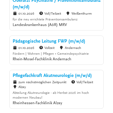
Oberarzt Psychiatrie / Präventionsambulanz
(m/w/d)
01.10.2026
Voll/Teilzeit
Weißenthurm
für die neu errichtete Präventionsambulanz
Landeskrankenhaus (AöR) MRV
Pädagogische Leitung FWP (m/w/d)
01.10.2026
Vollzeit
Andernach
Fördern | Wohnen | Pflegen • Gemeindepsychiatrie
Rhein-Mosel-Fachklinik Andernach
Pflegefachkraft Akutneurologie (m/w/d)
zum nächstmöglichen Zeitpunkt
Voll/Teilzeit
Alzey
Abteilung Akutneurologie - ab Herbst 2026 im hoch
modernen Neubau!
Rheinhessen-Fachklinik Alzey