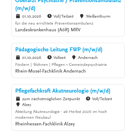
Oberarzt Psychiatrie / Präventionsambulanz
(m/w/d)
01.10.2026
Voll/Teilzeit
Weißenthurm
für die neu errichtete Präventionsambulanz
Landeskrankenhaus (AöR) MRV
Pädagogische Leitung FWP (m/w/d)
01.10.2026
Vollzeit
Andernach
Fördern | Wohnen | Pflegen • Gemeindepsychiatrie
Rhein-Mosel-Fachklinik Andernach
Pflegefachkraft Akutneurologie (m/w/d)
zum nächstmöglichen Zeitpunkt
Voll/Teilzeit
Alzey
Abteilung Akutneurologie - ab Herbst 2026 im hoch
modernen Neubau!
Rheinhessen-Fachklinik Alzey