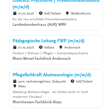
Oberarzt Psychiatrie / Präventionsambulanz
(m/w/d)
01.10.2026
Voll/Teilzeit
Weißenthurm
für die neu errichtete Präventionsambulanz
Landeskrankenhaus (AöR) MRV
Pädagogische Leitung FWP (m/w/d)
01.10.2026
Vollzeit
Andernach
Fördern | Wohnen | Pflegen • Gemeindepsychiatrie
Rhein-Mosel-Fachklinik Andernach
Pflegefachkraft Akutneurologie (m/w/d)
zum nächstmöglichen Zeitpunkt
Voll/Teilzeit
Alzey
Abteilung Akutneurologie - ab Herbst 2026 im hoch
modernen Neubau!
Rheinhessen-Fachklinik Alzey