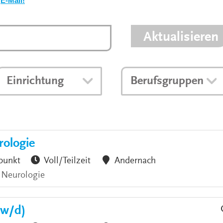
E-Mail!
VERANSTALTUNGEN
KLINIKEN UND
GESUNDHEITSEINRICHTU
Aktualisieren
ANSPRECHPARTNER DER
KLINIKEN UND
GESUNDHEITSEINRICHTU
Einrichtung
Berufsgruppen
rologie
punkt
Voll/Teilzeit
Andernach
 Neurologie
/w/d)