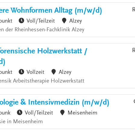
ere Wohnformen Alltag (m/w/d)
R
punkt
Voll/Teilzeit
Alzey
n der Rheinhessen-Fachklinik Alzey
forensische Holzwerkstatt /
R
d)
punkt
Vollzeit
Alzey
ensik Arbeitstherapie Holzwerkstatt
iologie & Intensivmedizin (m/w/d)
punk
Voll/Teilzeit
Meisenheim
esie in Meisenheim