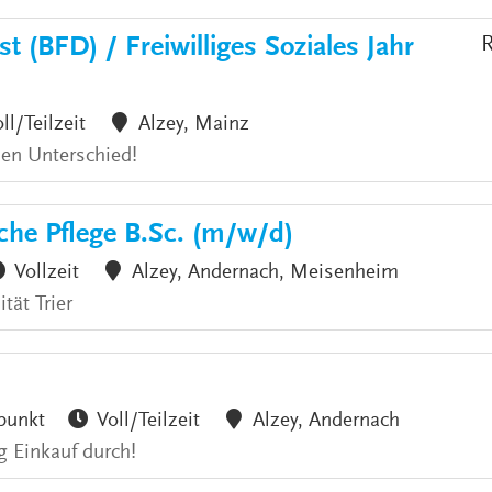
t (BFD) / Freiwilliges Soziales Jahr
R
ll/Teilzeit
Alzey, Mainz
den Unterschied!
che Pflege B.Sc. (m/w/d)
Vollzeit
Alzey, Andernach, Meisenheim
tät Trier
punkt
Voll/Teilzeit
Alzey, Andernach
g Einkauf durch!