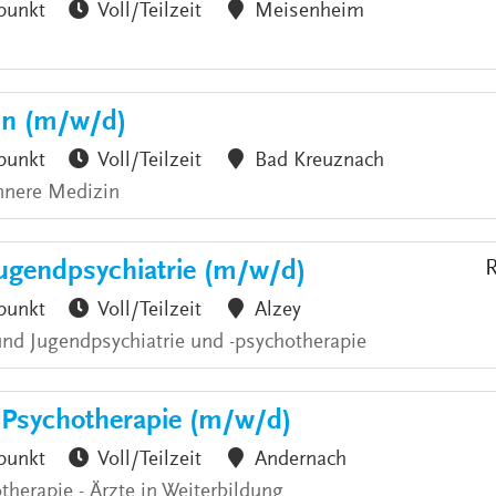
punkt
Voll/Teilzeit
Meisenheim
zin (m/w/d)
punkt
Voll/Teilzeit
Bad Kreuznach
nnere Medizin
Jugendpsychiatrie (m/w/d)
R
punkt
Voll/Teilzeit
Alzey
 und Jugendpsychiatrie und -psychotherapie
& Psychotherapie (m/w/d)
punkt
Voll/Teilzeit
Andernach
therapie - Ärzte in Weiterbildung