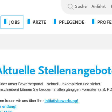
Suchbegriff:
Suche
Anfahrt
JOBS
ÄRZTE
PFLEGENDE
PROFE
OHNE DIE PFLEGE GEHT
BEWERBUNGSABLAUF
WAS WIR BIETEN
PSYCHOL
NICHTS!
SOZIALE A
WIR ALS ARBEITGEBER
WEITERBILDUNGSBEFUGNISSE
FLEXPERTEN
SOZIALP
ANSPRECHPARTNER UNSERER
INITIATIVBEWERBUNG
KLINIKEN UND
PFLEGEEXPERTEN (APN)
THERAPIE
GESUNDHEITSEINRICHTUNGEN
PRAKTIKUM
Aktuelle Stellenangebot
VERWALT
4-TAGE-WOCHE
SERVICE
PSYCHOLOGIE
UNSERE STANDORTE
FORT- UND WEITERBILDUN
über unser Bewerberportal – schnell, unkompliziert und sicher.
WEITERBILDUNG &
 Anschreiben) können Sie bequem in allen gängigen Formaten (z.B. P
VERGÜTUNGEN &
ENTWICKLUNG
ZUSATZLEISTUNGEN
nn freuen wir uns über Ihre
Initiativbewerbung!
KULTUR & WERTE
r entlang!
AUSFALLMANAGEMENT