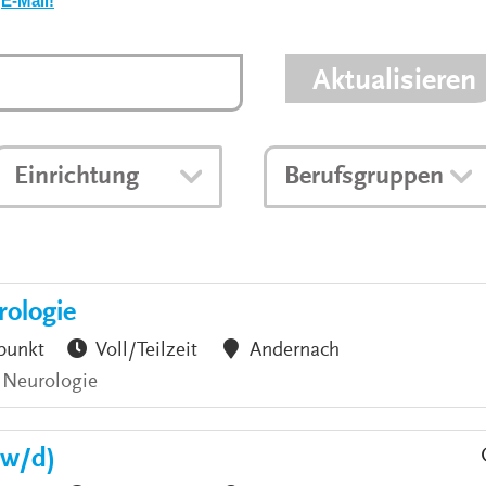
E-Mail!
VERANSTALTUNGEN
KLINIKEN UND
GESUNDHEITSEINRICHTU
Aktualisieren
ANSPRECHPARTNER DER
KLINIKEN UND
GESUNDHEITSEINRICHTU
Einrichtung
Berufsgruppen
rologie
punkt
Voll/Teilzeit
Andernach
 Neurologie
/w/d)