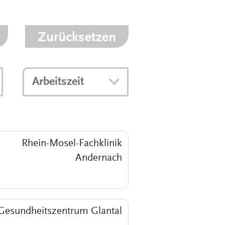
MEDIZINSCH-
TECHNISCHE:R-
NGEN
RADIOLOGIEASSISTENT:IN
(MTRA)
Zurücksetzen
KAUFLEUTE IM
NGEN
GESUNDHEITSWESEN
Arbeitszeit
FACHINFORMATIKER:IN
ELEKTRONIKER:IN
GÄRTNER:IN
Rhein-Mosel-Fachklinik
Andernach
Gesundheitszentrum Glantal