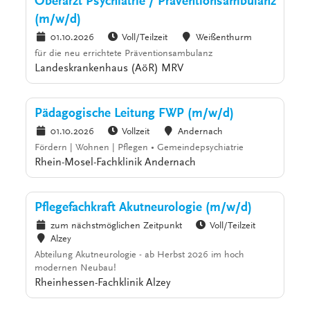
Oberarzt Psychiatrie / Präventionsambulanz
(m/w/d)
01.10.2026
Voll/Teilzeit
Weißenthurm
für die neu errichtete Präventionsambulanz
Landeskrankenhaus (AöR) MRV
Pädagogische Leitung FWP (m/w/d)
01.10.2026
Vollzeit
Andernach
Fördern | Wohnen | Pflegen • Gemeindepsychiatrie
Rhein-Mosel-Fachklinik Andernach
Pflegefachkraft Akutneurologie (m/w/d)
zum nächstmöglichen Zeitpunkt
Voll/Teilzeit
Alzey
Abteilung Akutneurologie - ab Herbst 2026 im hoch
modernen Neubau!
Rheinhessen-Fachklinik Alzey