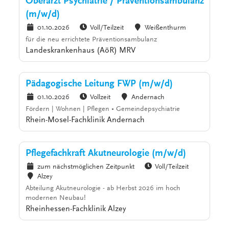
Oberarzt Psychiatrie / Präventionsambulanz
(m/w/d)
01.10.2026
Voll/Teilzeit
Weißenthurm
für die neu errichtete Präventionsambulanz
Landeskrankenhaus (AöR) MRV
Pädagogische Leitung FWP (m/w/d)
01.10.2026
Vollzeit
Andernach
Fördern | Wohnen | Pflegen • Gemeindepsychiatrie
Rhein-Mosel-Fachklinik Andernach
Pflegefachkraft Akutneurologie (m/w/d)
zum nächstmöglichen Zeitpunkt
Voll/Teilzeit
Alzey
Abteilung Akutneurologie - ab Herbst 2026 im hoch
modernen Neubau!
Rheinhessen-Fachklinik Alzey