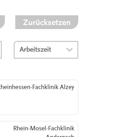
MEDIZINSCH-
TECHNISCHE:R-
NGEN
RADIOLOGIEASSISTENT:IN
(MTRA)
Zurücksetzen
KAUFLEUTE IM
NGEN
GESUNDHEITSWESEN
Arbeitszeit
FACHINFORMATIKER:IN
ELEKTRONIKER:IN
GÄRTNER:IN
heinhessen-Fachklinik Alzey
Rhein-Mosel-Fachklinik