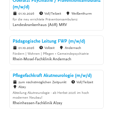
Oberarzt Psychiatrie / Präventionsambulanz
(m/w/d)
01.10.2026
Voll/Teilzeit
Weißenthurm
für die neu errichtete Präventionsambulanz
Landeskrankenhaus (AöR) MRV
Pädagogische Leitung FWP (m/w/d)
01.10.2026
Vollzeit
Andernach
Fördern | Wohnen | Pflegen • Gemeindepsychiatrie
Rhein-Mosel-Fachklinik Andernach
Pflegefachkraft Akutneurologie (m/w/d)
zum nächstmöglichen Zeitpunkt
Voll/Teilzeit
Alzey
Abteilung Akutneurologie - ab Herbst 2026 im hoch
modernen Neubau!
Rheinhessen-Fachklinik Alzey