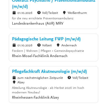
Oberarzt Psychiatrie / Präventionsambulanz
(m/w/d)
01.10.2026
Voll/Teilzeit
Weißenthurm
für die neu errichtete Präventionsambulanz
Landeskrankenhaus (AöR) MRV
Pädagogische Leitung FWP (m/w/d)
01.10.2026
Vollzeit
Andernach
Fördern | Wohnen | Pflegen • Gemeindepsychiatrie
Rhein-Mosel-Fachklinik Andernach
Pflegefachkraft Akutneurologie (m/w/d)
zum nächstmöglichen Zeitpunkt
Voll/Teilzeit
Alzey
Abteilung Akutneurologie - ab Herbst 2026 im hoch
modernen Neubau!
Rheinhessen-Fachklinik Alzey