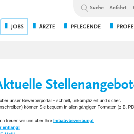
Suchbegriff:
Suche
Anfahrt
JOBS
ÄRZTE
PFLEGENDE
PROFE
OHNE DIE PFLEGE GEHT
BEWERBUNGSABLAUF
WAS WIR BIETEN
PSYCHOL
NICHTS!
SOZIALE A
WIR ALS ARBEITGEBER
WEITERBILDUNGSBEFUGNISSE
FLEXPERTEN
SOZIALP
ANSPRECHPARTNER UNSERER
INITIATIVBEWERBUNG
KLINIKEN UND
PFLEGEEXPERTEN (APN)
THERAPIE
GESUNDHEITSEINRICHTUNGEN
PRAKTIKUM
Aktuelle Stellenangebot
VERWALT
4-TAGE-WOCHE
SERVICE
PSYCHOLOGIE
UNSERE STANDORTE
FORT- UND WEITERBILDUN
über unser Bewerberportal – schnell, unkompliziert und sicher.
WEITERBILDUNG &
 Anschreiben) können Sie bequem in allen gängigen Formaten (z.B. P
VERGÜTUNGEN &
ENTWICKLUNG
ZUSATZLEISTUNGEN
nn freuen wir uns über Ihre
Initiativbewerbung!
KULTUR & WERTE
r entlang!
AUSFALLMANAGEMENT