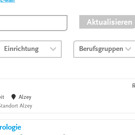
E-Mail!
VERANSTALTUNGEN
KLINIKEN UND
GESUNDHEITSEINRICHTU
Aktualisieren
ANSPRECHPARTNER DER
KLINIKEN UND
GESUNDHEITSEINRICHTU
Einrichtung
Berufsgruppen
R
eit
Alzey
Standort Alzey
rologie