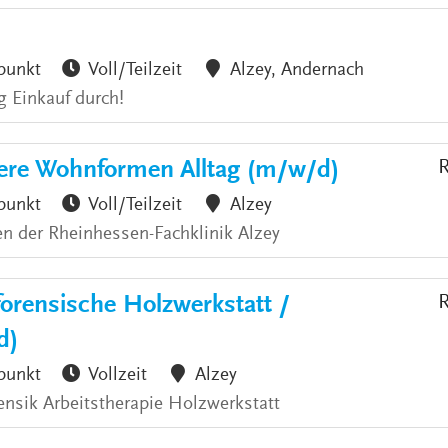
punkt
Voll/Teilzeit
Alzey, Andernach
g Einkauf durch!
ere Wohnformen Alltag (m/w/d)
R
punkt
Voll/Teilzeit
Alzey
n der Rheinhessen-Fachklinik Alzey
forensische Holzwerkstatt /
R
d)
punkt
Vollzeit
Alzey
ensik Arbeitstherapie Holzwerkstatt