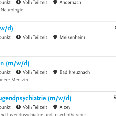
punkt
Voll/Teilzeit
Andernach
 Neurologie
/w/d)
punkt
Voll/Teilzeit
Meisenheim
zin (m/w/d)
punkt
Voll/Teilzeit
Bad Kreuznach
nnere Medizin
Jugendpsychiatrie (m/w/d)
R
punkt
Voll/Teilzeit
Alzey
 und Jugendpsychiatrie und -psychotherapie