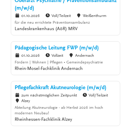
Oberarzt Psychiatrie / Präventionsambulanz
(m/w/d)
01.10.2026
Voll/Teilzeit
Weißenthurm
für die neu errichtete Präventionsambulanz
Landeskrankenhaus (AöR) MRV
Pädagogische Leitung FWP (m/w/d)
01.10.2026
Vollzeit
Andernach
Fördern | Wohnen | Pflegen • Gemeindepsychiatrie
Rhein-Mosel-Fachklinik Andernach
Pflegefachkraft Akutneurologie (m/w/d)
zum nächstmöglichen Zeitpunkt
Voll/Teilzeit
Alzey
Abteilung Akutneurologie - ab Herbst 2026 im hoch
modernen Neubau!
Rheinhessen-Fachklinik Alzey