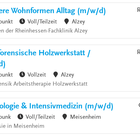
ere Wohnformen Alltag (m/w/d)
R
punkt
Voll/Teilzeit
Alzey
n der Rheinhessen-Fachklinik Alzey
forensische Holzwerkstatt /
R
d)
punkt
Vollzeit
Alzey
ensik Arbeitstherapie Holzwerkstatt
iologie & Intensivmedizin (m/w/d)
punk
Voll/Teilzeit
Meisenheim
esie in Meisenheim