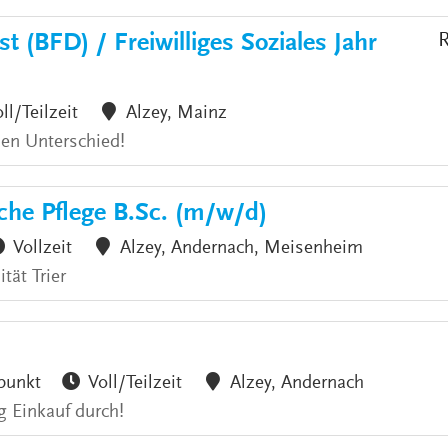
t (BFD) / Freiwilliges Soziales Jahr
R
ll/Teilzeit
Alzey, Mainz
den Unterschied!
che Pflege B.Sc. (m/w/d)
Vollzeit
Alzey, Andernach, Meisenheim
tät Trier
punkt
Voll/Teilzeit
Alzey, Andernach
g Einkauf durch!