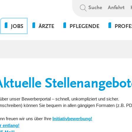
Suchbegriff:
Suche
Anfahrt
JOBS
ÄRZTE
PFLEGENDE
PROFE
OHNE DIE PFLEGE GEHT
BEWERBUNGSABLAUF
WAS WIR BIETEN
PSYCHOL
NICHTS!
SOZIALE A
WIR ALS ARBEITGEBER
WEITERBILDUNGSBEFUGNISSE
FLEXPERTEN
SOZIALP
ANSPRECHPARTNER UNSERER
INITIATIVBEWERBUNG
KLINIKEN UND
PFLEGEEXPERTEN (APN)
THERAPIE
GESUNDHEITSEINRICHTUNGEN
PRAKTIKUM
Aktuelle Stellenangebot
VERWALT
4-TAGE-WOCHE
SERVICE
PSYCHOLOGIE
UNSERE STANDORTE
FORT- UND WEITERBILDUN
über unser Bewerberportal – schnell, unkompliziert und sicher.
WEITERBILDUNG &
 Anschreiben) können Sie bequem in allen gängigen Formaten (z.B. P
VERGÜTUNGEN &
ENTWICKLUNG
ZUSATZLEISTUNGEN
nn freuen wir uns über Ihre
Initiativbewerbung!
KULTUR & WERTE
r entlang!
AUSFALLMANAGEMENT