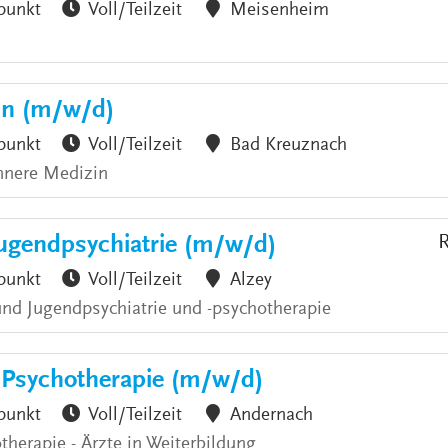
punkt
Voll/Teilzeit
Meisenheim
zin (m/w/d)
punkt
Voll/Teilzeit
Bad Kreuznach
nnere Medizin
Jugendpsychiatrie (m/w/d)
R
punkt
Voll/Teilzeit
Alzey
 und Jugendpsychiatrie und -psychotherapie
& Psychotherapie (m/w/d)
punkt
Voll/Teilzeit
Andernach
therapie - Ärzte in Weiterbildung