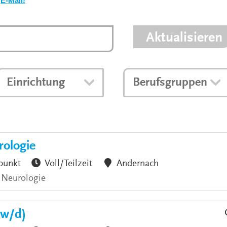
E-Mail!
VERANSTALTUNGEN
KLINIKEN UND
GESUNDHEITSEINRICHTU
Aktualisieren
ANSPRECHPARTNER DER
KLINIKEN UND
GESUNDHEITSEINRICHTU
Einrichtung
Berufsgruppen
rologie
punkt
Voll/Teilzeit
Andernach
 Neurologie
/w/d)