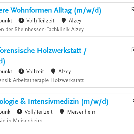
ere Wohnformen Alltag (m/w/d)
R
punkt
Voll/Teilzeit
Alzey
n der Rheinhessen-Fachklinik Alzey
forensische Holzwerkstatt /
R
d)
punkt
Vollzeit
Alzey
ensik Arbeitstherapie Holzwerkstatt
iologie & Intensivmedizin (m/w/d)
punk
Voll/Teilzeit
Meisenheim
esie in Meisenheim