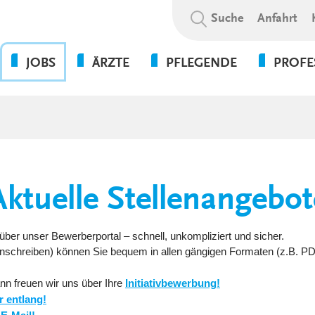
Suchbegriff:
Suche
Anfahrt
JOBS
ÄRZTE
PFLEGENDE
PROFE
OHNE DIE PFLEGE GEHT
BEWERBUNGSABLAUF
WAS WIR BIETEN
PSYCHOL
NICHTS!
SOZIALE A
WIR ALS ARBEITGEBER
WEITERBILDUNGSBEFUGNISSE
FLEXPERTEN
SOZIALP
ANSPRECHPARTNER UNSERER
INITIATIVBEWERBUNG
KLINIKEN UND
PFLEGEEXPERTEN (APN)
THERAPIE
GESUNDHEITSEINRICHTUNGEN
PRAKTIKUM
Aktuelle Stellenangebot
VERWALT
4-TAGE-WOCHE
SERVICE
PSYCHOLOGIE
UNSERE STANDORTE
FORT- UND WEITERBILDUN
über unser Bewerberportal – schnell, unkompliziert und sicher.
WEITERBILDUNG &
 Anschreiben) können Sie bequem in allen gängigen Formaten (z.B. P
VERGÜTUNGEN &
ENTWICKLUNG
ZUSATZLEISTUNGEN
nn freuen wir uns über Ihre
Initiativbewerbung!
KULTUR & WERTE
r entlang!
AUSFALLMANAGEMENT