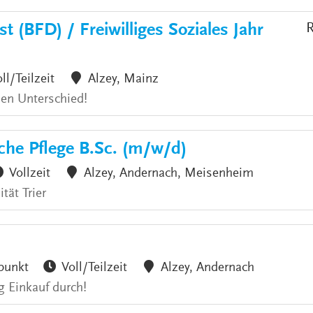
t (BFD) / Freiwilliges Soziales Jahr
R
ll/Teilzeit
Alzey, Mainz
den Unterschied!
che Pflege B.Sc. (m/w/d)
Vollzeit
Alzey, Andernach, Meisenheim
tät Trier
punkt
Voll/Teilzeit
Alzey, Andernach
g Einkauf durch!