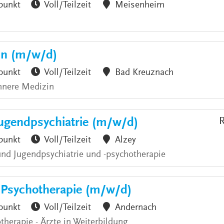
punkt
Voll/Teilzeit
Meisenheim
zin (m/w/d)
punkt
Voll/Teilzeit
Bad Kreuznach
nnere Medizin
Jugendpsychiatrie (m/w/d)
R
punkt
Voll/Teilzeit
Alzey
 und Jugendpsychiatrie und -psychotherapie
& Psychotherapie (m/w/d)
punkt
Voll/Teilzeit
Andernach
therapie - Ärzte in Weiterbildung