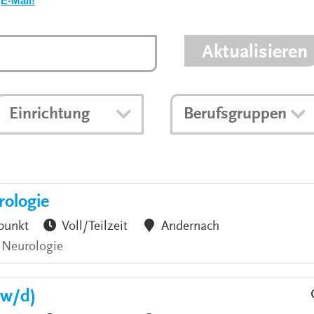
E-Mail!
VERANSTALTUNGEN
KLINIKEN UND
GESUNDHEITSEINRICHTU
Aktualisieren
ANSPRECHPARTNER DER
KLINIKEN UND
GESUNDHEITSEINRICHTU
Einrichtung
Berufsgruppen
rologie
punkt
Voll/Teilzeit
Andernach
 Neurologie
/w/d)