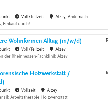
punkt
Voll/Teilzeit
Alzey, Andernach
g Einkauf durch!
ere Wohnformen Alltag (m/w/d)
R
punkt
Voll/Teilzeit
Alzey
n der Rheinhessen-Fachklinik Alzey
forensische Holzwerkstatt /
R
d)
punkt
Vollzeit
Alzey
ensik Arbeitstherapie Holzwerkstatt