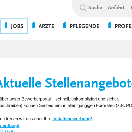
Suchbegriff:
Suche
Anfahrt
JOBS
ÄRZTE
PFLEGENDE
PROFE
OHNE DIE PFLEGE GEHT
BEWERBUNGSABLAUF
WAS WIR BIETEN
PSYCHOL
NICHTS!
SOZIALE A
WIR ALS ARBEITGEBER
WEITERBILDUNGSBEFUGNISSE
FLEXPERTEN
SOZIALP
ANSPRECHPARTNER UNSERER
INITIATIVBEWERBUNG
KLINIKEN UND
PFLEGEEXPERTEN (APN)
THERAPIE
GESUNDHEITSEINRICHTUNGEN
PRAKTIKUM
Aktuelle Stellenangebot
VERWALT
4-TAGE-WOCHE
SERVICE
PSYCHOLOGIE
UNSERE STANDORTE
FORT- UND WEITERBILDUN
über unser Bewerberportal – schnell, unkompliziert und sicher.
WEITERBILDUNG &
 Anschreiben) können Sie bequem in allen gängigen Formaten (z.B. P
VERGÜTUNGEN &
ENTWICKLUNG
ZUSATZLEISTUNGEN
nn freuen wir uns über Ihre
Initiativbewerbung!
KULTUR & WERTE
r entlang!
AUSFALLMANAGEMENT