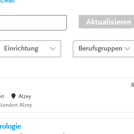
E-Mail!
VERANSTALTUNGEN
KLINIKEN UND
GESUNDHEITSEINRICHTU
Aktualisieren
ANSPRECHPARTNER DER
KLINIKEN UND
GESUNDHEITSEINRICHTU
Einrichtung
Berufsgruppen
R
eit
Alzey
Standort Alzey
rologie