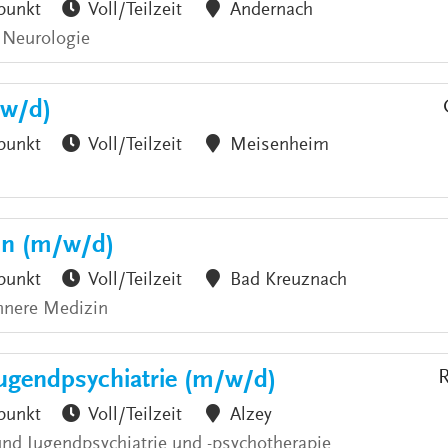
punkt
Voll/Teilzeit
Andernach
 Neurologie
/w/d)
punkt
Voll/Teilzeit
Meisenheim
zin (m/w/d)
punkt
Voll/Teilzeit
Bad Kreuznach
nnere Medizin
Jugendpsychiatrie (m/w/d)
R
punkt
Voll/Teilzeit
Alzey
 und Jugendpsychiatrie und -psychotherapie