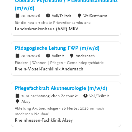
Oberarzt Psychiatrie / Präventionsambulanz
(m/w/d)
01.10.2026
Voll/Teilzeit
Weißenthurm
für die neu errichtete Präventionsambulanz
Landeskrankenhaus (AöR) MRV
Pädagogische Leitung FWP (m/w/d)
01.10.2026
Vollzeit
Andernach
Fördern | Wohnen | Pflegen • Gemeindepsychiatrie
Rhein-Mosel-Fachklinik Andernach
Pflegefachkraft Akutneurologie (m/w/d)
zum nächstmöglichen Zeitpunkt
Voll/Teilzeit
Alzey
Abteilung Akutneurologie - ab Herbst 2026 im hoch
modernen Neubau!
Rheinhessen-Fachklinik Alzey