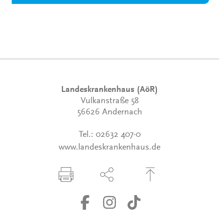
Landeskrankenhaus (AöR)
Vulkanstraße 58
56626 Andernach
Tel.:
02632 407-0
www.landeskrankenhaus.de
Seite drucken
Seite über Social-Media teilen
Zum Seitenanfang