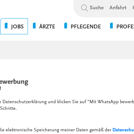
Suchbegriff:
Suche
Anfahrt
JOBS
ÄRZTE
PFLEGENDE
PROFE
OHNE DIE PFLEGE GEHT
BEWERBUNGSABLAUF
WAS WIR BIETEN
PSYCHOL
NICHTS!
SOZIALE A
WIR ALS ARBEITGEBER
WEITERBILDUNGSBEFUGNISSE
FLEXPERTEN
SOZIALP
ANSPRECHPARTNER UNSERER
INITIATIVBEWERBUNG
KLINIKEN UND
PFLEGEEXPERTEN (APN)
THERAPIE
GESUNDHEITSEINRICHTUNGEN
PRAKTIKUM
ewerbung
VERWALT
4-TAGE-WOCHE
!
SERVICE
PSYCHOLOGIE
UNSERE STANDORTE
FORT- UND WEITERBILDUN
ie Datenschutzerklärung und klicken Sie auf "Mit WhatsApp bewerb
WEITERBILDUNG &
Schritte.
VERGÜTUNGEN &
ENTWICKLUNG
ZUSATZLEISTUNGEN
KULTUR & WERTE
AUSFALLMANAGEMENT
 die elektronische Speicherung meiner Daten gemäß der
Datenschu