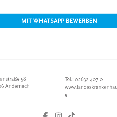
VERANSTALTUNGEN
KLINIKEN UND
GESUNDHEITSEINRICHTU
MIT WHATSAPP BEWERBEN
ANSPRECHPARTNER DER
KLINIKEN UND
GESUNDHEITSEINRICHTU
anstraße 58
Tel.:
02632 407-0
26 Andernach
www.landeskrankenhau
e