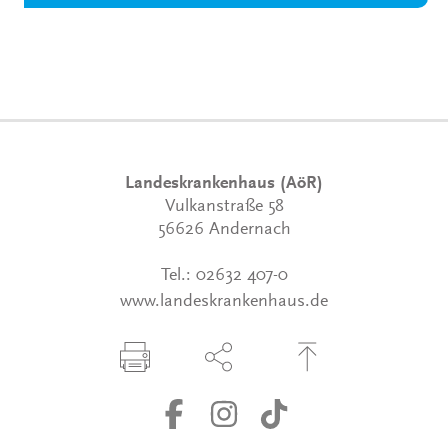
Landeskrankenhaus (AöR)
Vulkanstraße 58
56626 Andernach
Tel.:
02632 407-0
www.landeskrankenhaus.de
Seite drucken
Seite über Social-Media teilen
Zum Seitenanfang