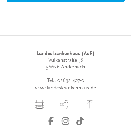
Landeskrankenhaus (AöR)
Vulkanstraße 58
56626 Andernach
Tel.:
02632 407-0
www.landeskrankenhaus.de
Seite drucken
Seite über Social-Media teilen
Zum Seitenanfang