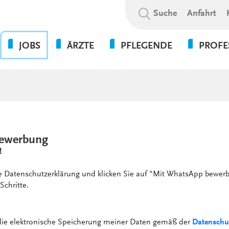
Suchbegriff:
Suche
Anfahrt
JOBS
ÄRZTE
PFLEGENDE
PROFE
OHNE DIE PFLEGE GEHT
BEWERBUNGSABLAUF
WAS WIR BIETEN
PSYCHOL
NICHTS!
SOZIALE A
WIR ALS ARBEITGEBER
WEITERBILDUNGSBEFUGNISSE
FLEXPERTEN
SOZIALP
ANSPRECHPARTNER UNSERER
INITIATIVBEWERBUNG
KLINIKEN UND
PFLEGEEXPERTEN (APN)
THERAPIE
GESUNDHEITSEINRICHTUNGEN
PRAKTIKUM
ewerbung
VERWALT
4-TAGE-WOCHE
!
SERVICE
PSYCHOLOGIE
UNSERE STANDORTE
FORT- UND WEITERBILDUN
ie Datenschutzerklärung und klicken Sie auf "Mit WhatsApp bewerb
WEITERBILDUNG &
Schritte.
VERGÜTUNGEN &
ENTWICKLUNG
ZUSATZLEISTUNGEN
KULTUR & WERTE
AUSFALLMANAGEMENT
 die elektronische Speicherung meiner Daten gemäß der
Datenschu