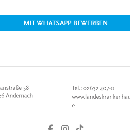
VERANSTALTUNGEN
KLINIKEN UND
GESUNDHEITSEINRICHTU
MIT WHATSAPP BEWERBEN
ANSPRECHPARTNER DER
KLINIKEN UND
GESUNDHEITSEINRICHTU
anstraße 58
Tel.:
02632 407-0
26 Andernach
www.landeskrankenhau
e