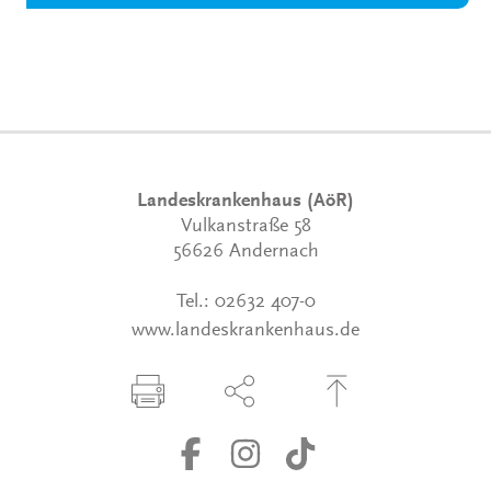
Landeskrankenhaus (AöR)
Vulkanstraße 58
56626 Andernach
Tel.:
02632 407-0
www.landeskrankenhaus.de
Seite drucken
Seite über Social-Media teilen
Zum Seitenanfang