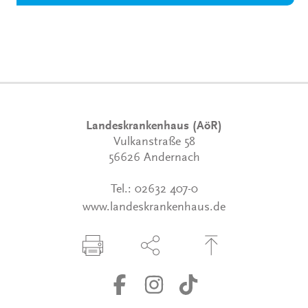
Landeskrankenhaus (AöR)
Vulkanstraße 58
56626 Andernach
Tel.:
02632 407-0
www.landeskrankenhaus.de
Seite drucken
Seite über Social-Media teilen
Zum Seitenanfang