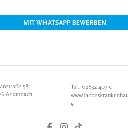
VERANSTALTUNGEN
KLINIKEN UND
GESUNDHEITSEINRICHTU
MIT WHATSAPP BEWERBEN
ANSPRECHPARTNER DER
KLINIKEN UND
GESUNDHEITSEINRICHTU
anstraße 58
Tel.:
02632 407-0
26 Andernach
www.landeskrankenhau
e