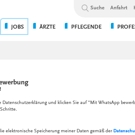
Suchbegriff:
Suche
Anfahrt
JOBS
ÄRZTE
PFLEGENDE
PROFE
OHNE DIE PFLEGE GEHT
BEWERBUNGSABLAUF
WAS WIR BIETEN
PSYCHOL
NICHTS!
SOZIALE A
WIR ALS ARBEITGEBER
WEITERBILDUNGSBEFUGNISSE
FLEXPERTEN
SOZIALP
ANSPRECHPARTNER UNSERER
INITIATIVBEWERBUNG
KLINIKEN UND
PFLEGEEXPERTEN (APN)
THERAPIE
GESUNDHEITSEINRICHTUNGEN
PRAKTIKUM
ewerbung
VERWALT
4-TAGE-WOCHE
!
SERVICE
PSYCHOLOGIE
UNSERE STANDORTE
FORT- UND WEITERBILDUN
ie Datenschutzerklärung und klicken Sie auf "Mit WhatsApp bewerb
WEITERBILDUNG &
Schritte.
VERGÜTUNGEN &
ENTWICKLUNG
ZUSATZLEISTUNGEN
KULTUR & WERTE
AUSFALLMANAGEMENT
 die elektronische Speicherung meiner Daten gemäß der
Datenschu