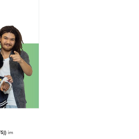
MEDIZINSCH-
TECHNISCHE:R-
NGEN
RADIOLOGIEASSISTENT:IN
(MTRA)
KAUFLEUTE IM
NGEN
GESUNDHEITSWESEN
FACHINFORMATIKER:IN
ELEKTRONIKER:IN
GÄRTNER:IN
FSJ)
im