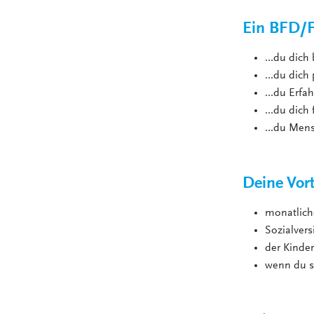
Ein BFD/FS
...du dich
...du dich
...du Erf
...du dich
...du Men
Deine Vort
monatlich
Sozialver
der Kinde
wenn du s