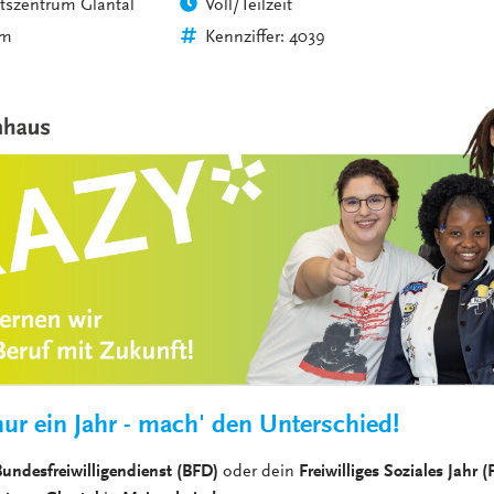
tszentrum Glantal
Voll/Teilzeit
VERANSTALTUNGEN
KLINIKEN UND
im
Kennziffer: 4039
GESUNDHEITSEINRICHTU
ANSPRECHPARTNER DER
KLINIKEN UND
GESUNDHEITSEINRICHTU
ur ein Jahr - mach' den Unterschied!
undesfreiwilligendienst (BFD)
oder dein
Freiwilliges Soziales Jahr (