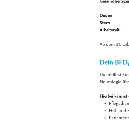
Gesundheitsze
Dauer:
6, 12
Start:
jeder
Arbeitszeit
: 38
Ab dem 27. Lebe
Dein BFD/
Du erhältst Ei
Neurologie übe
Hierbei kannst 
Pflegedie
Hol- und B
Patientent