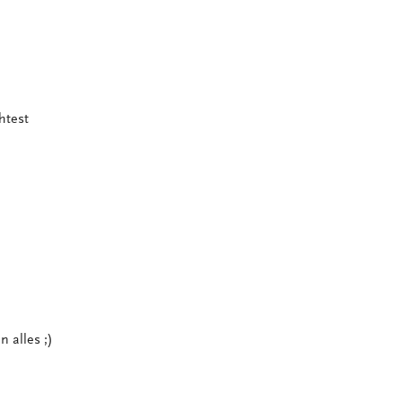
htest
 alles ;)