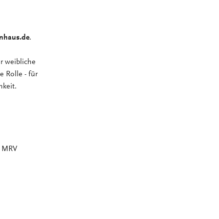
nhaus.de
.
r weibliche
 Rolle - für
hkeit.
m MRV