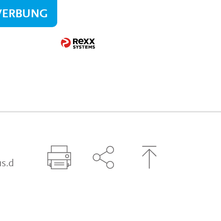
WERBUNG
s.d
Seite drucken
Seite über Social-Media t
Zum Seitenanfa