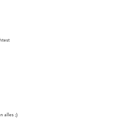
htest
 alles ;)