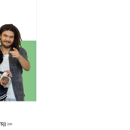
MEDIZINSCH-
TECHNISCHE:R-
NGEN
RADIOLOGIEASSISTENT:IN
(MTRA)
KAUFLEUTE IM
NGEN
GESUNDHEITSWESEN
FACHINFORMATIKER:IN
ELEKTRONIKER:IN
GÄRTNER:IN
FSJ)
im