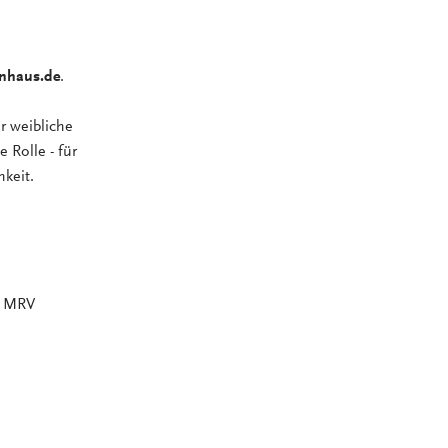
nhaus.de
.
r weibliche
 Rolle - für
hkeit.
m MRV