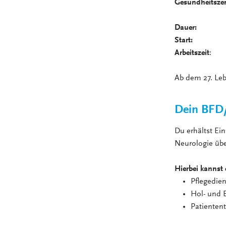
Gesundheitsze
Dauer:
6, 12
Start:
jeder
Arbeitszeit
: 38
Ab dem 27. Lebe
Dein BFD/
Du erhältst Ei
Neurologie übe
Hierbei kannst 
Pflegedie
Hol- und B
Patientent