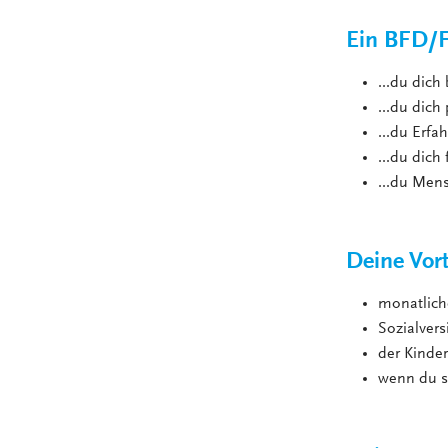
Ein BFD/FS
...du dich
...du dich
...du Erf
...du dich
...du Men
Deine Vort
monatlich
Sozialver
der Kinde
wenn du s