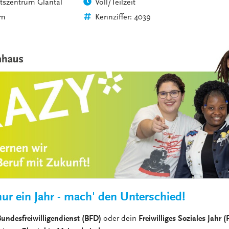
tszentrum Glantal
Voll/Teilzeit
VERANSTALTUNGEN
KLINIKEN UND
im
Kennziffer: 4039
GESUNDHEITSEINRICHTU
ANSPRECHPARTNER DER
KLINIKEN UND
GESUNDHEITSEINRICHTU
ur ein Jahr - mach' den Unterschied!
undesfreiwilligendienst (BFD)
oder dein
Freiwilliges Soziales Jahr (