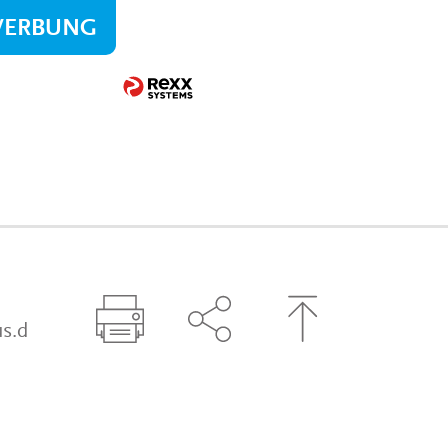
WERBUNG
s.d
Seite drucken
Seite über Social-Media t
Zum Seitenanfa