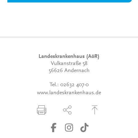
Landeskrankenhaus (AöR)
Vulkanstraße 58
56626 Andernach
Tel.:
02632 407-0
www.landeskrankenhaus.de
Seite drucken
Seite über Social-Media teilen
Zum Seitenanfang