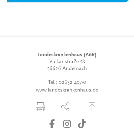
Landeskrankenhaus (AöR)
Vulkanstraße 58
56626 Andernach
Tel.:
02632 407-0
www.landeskrankenhaus.de
Seite drucken
Seite über Social-Media teilen
Zum Seitenanfang