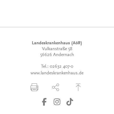
Landeskrankenhaus (AöR)
Vulkanstraße 58
56626 Andernach
Tel.:
02632 407-0
www.landeskrankenhaus.de
Seite drucken
Seite über Social-Media teilen
Zum Seitenanfang