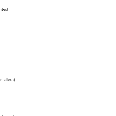
htest
 alles ;)