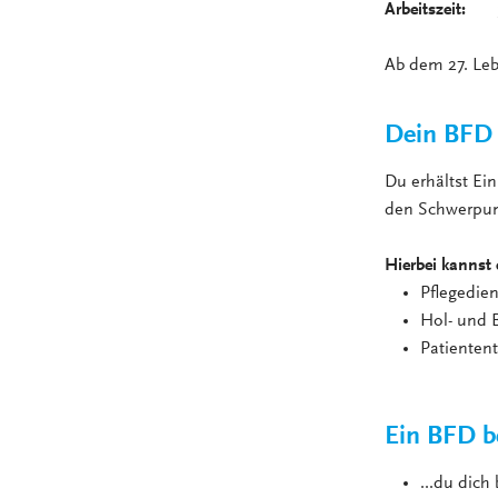
Arbeitszeit:
38,
Ab dem 27. Leb
Dein BFD 
Du erhältst Ein
den Schwerpunk
Hierbei kannst 
Pflegedie
Hol- und 
Patienten
Ein BFD be
...du dich