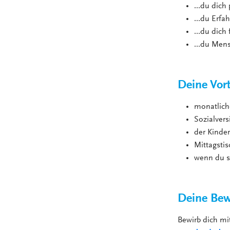
...du dich
...du Erf
...du dich
...du Men
Deine Vort
monatlich
Sozialver
der Kinde
Mittagstis
wenn du s
Deine Bew
Bewirb dich m