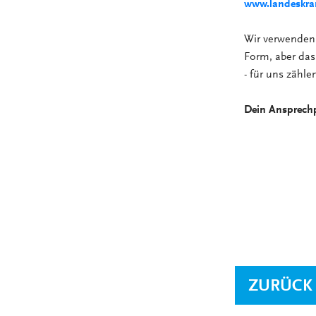
www.landeskran
Wir verwenden 
Form, aber das 
- für uns zähl
Dein Ansprechp
ZURÜCK