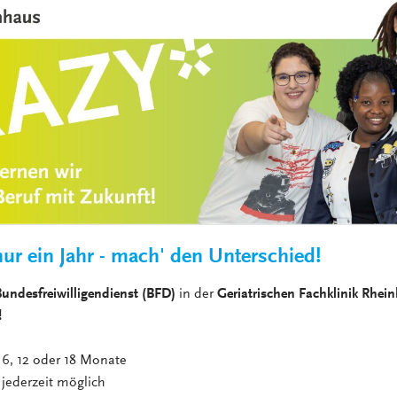
VERANSTALTUNGEN
KLINIKEN UND
GESUNDHEITSEINRICHTU
ANSPRECHPARTNER DER
KLINIKEN UND
GESUNDHEITSEINRICHTU
ur ein Jahr - mach' den Unterschied!
undesfreiwilligendienst (BFD)
in der
Geriatrischen Fachklinik Rhe
!
 oder 18 Monate
zeit möglich