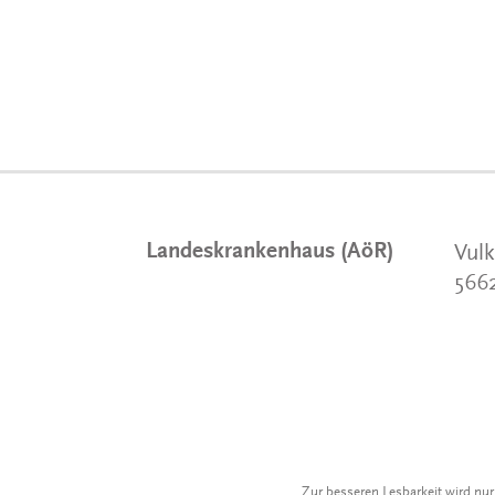
Landeskrankenhaus (AöR)
Vulk
566
Zur besseren Lesbarkeit wird nu