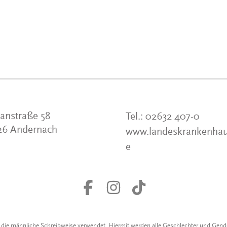
anstraße 58
Tel.:
02632 407-0
26 Andernach
www.landeskrankenhau
e
r die männliche Schreibweise verwendet. Hiermit werden alle Geschlechter und Gen