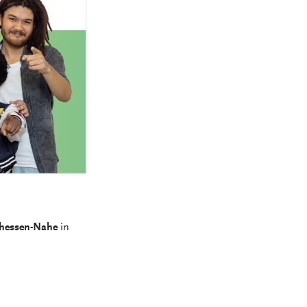
MEDIZINSCH-
TECHNISCHE:R-
NGEN
RADIOLOGIEASSISTENT:IN
(MTRA)
KAUFLEUTE IM
NGEN
GESUNDHEITSWESEN
FACHINFORMATIKER:IN
ELEKTRONIKER:IN
GÄRTNER:IN
inhessen-Nahe
in