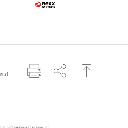
s.d
Seite drucken
Seite über Social-Media t
Zum Seitenanfa
der-Orientierungen angesprochen.