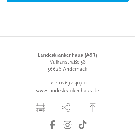
Landeskrankenhaus (AöR)
Vulkanstraße 58
56626 Andernach
Tel.:
02632 407-0
www.landeskrankenhaus.de
Seite drucken
Seite über Social-Media teilen
Zum Seitenanfang