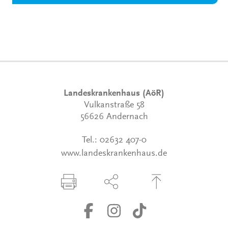
Landeskrankenhaus (AöR)
Vulkanstraße 58
56626 Andernach
Tel.:
02632 407-0
www.landeskrankenhaus.de
Seite drucken
Seite über Social-Media teilen
Zum Seitenanfang