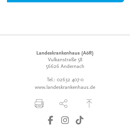
Landeskrankenhaus (AöR)
Vulkanstraße 58
56626 Andernach
Tel.:
02632 407-0
www.landeskrankenhaus.de
Seite drucken
Seite über Social-Media teilen
Zum Seitenanfang