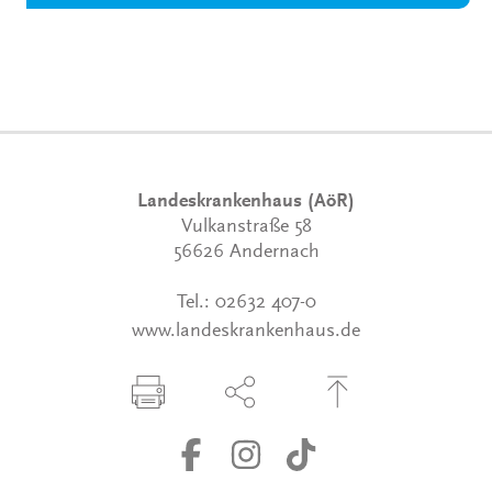
Landeskrankenhaus (AöR)
Vulkanstraße 58
56626 Andernach
Tel.:
02632 407-0
www.landeskrankenhaus.de
Seite drucken
Seite über Social-Media teilen
Zum Seitenanfang