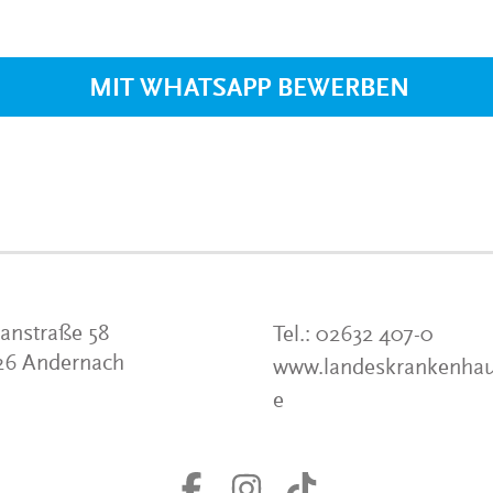
VERANSTALTUNGEN
KLINIKEN UND
GESUNDHEITSEINRICHTU
MIT WHATSAPP BEWERBEN
ANSPRECHPARTNER DER
KLINIKEN UND
GESUNDHEITSEINRICHTU
anstraße 58
Tel.:
02632 407-0
26 Andernach
www.landeskrankenhau
e