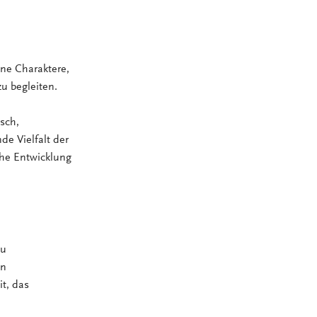
ne Charaktere,
u begleiten.
sch,
de Vielfalt der
che Entwicklung
du
en
t, das