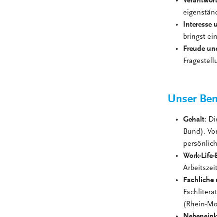
Verantwor
eigenständ
Interesse 
bringst e
Freude und
Fragestell
Unser Ben
Gehalt
: D
Bund). Vor
persönlic
Work-Life-
Arbeitsze
Fachliche 
Fachliter
(Rhein-Mo
Nebeneink