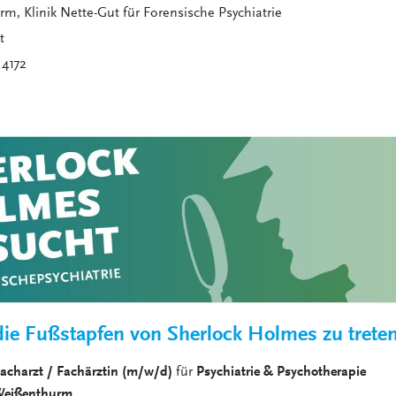
VERANSTALTUNGEN
m, Klinik Nette-Gut für Forensische Psychiatrie
KLINIKEN UND
t
GESUNDHEITSEINRICHTU
 4172
ANSPRECHPARTNER DER
KLINIKEN UND
GESUNDHEITSEINRICHTU
 die Fußstapfen von Sherlock Holmes zu trete
harzt / Fachärztin (m/w/d)
für
Psychiatrie & Psychotherapie
ißenthurm