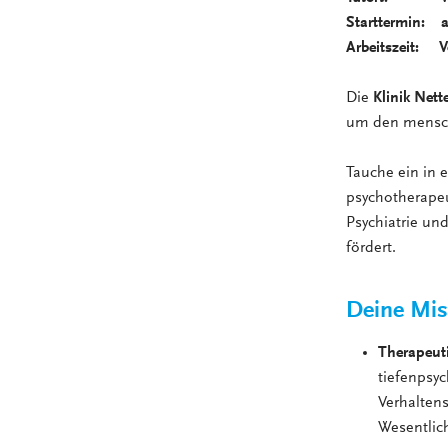
Starttermin: a
Arbeitszeit: Vo
Die
Klinik Nett
um den menschl
Tauche ein in e
psychotherapeu
Psychiatrie un
fördert.
Deine Mis
Therapeuti
tiefenpsy
Verhaltens
Wesentlic