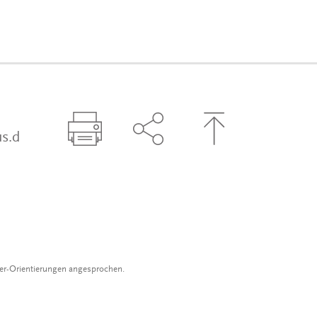
s.d
Seite drucken
Seite über Social-Media t
Zum Seitenanfa
der-Orientierungen angesprochen.