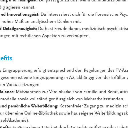
tung und Teamgeist:
Du passt gut zu uns, wenn du interdisziplinä
ig agieren kannst.
und Innovationsgeist:
Du interessierst dich für die Forensische Psyc
in hohes Maß an analytischem Denken mit.
 Detailgenauigkeit:
Du hast Freude daran, medizinisch-psychiatris
ungen mit rechtlichen Aspekten zu verknüpfen.
efits
ie Eingruppierung erfolgt entsprechend den Regelungen des TV-Är
gesehen ist eine Eingruppierung in Ä2, abhängig von der Erfüllun
hen Voraussetzungen
Balance:
Maßnahmen zur Vereinbarkeit von Familie und Beruf, attra
itmodelle sowie vollständiger Ausgleich von Mehrarbeitsstunden.
und persönliche Weiterbildung:
Kostenfreier Zugang zu medizinisc
atur über eine Online-Bibliothek sowie hauseigene Weiterbildungs
sel-Akademie).
ünfte:
Ergänze deine Tätigkeit durch Gutachteraufträge oder Lehrt