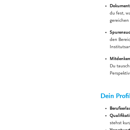
Dokumenta
du fest, w
gereichen
Spurensuc
den Berei
Instituts
Mitdenken
Du tauschs
Perspektiv
Dein Profi
Berufserla
Qualifikat
stehst kur