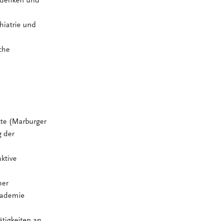
r denken und
hiatrie und
che
zte (Marburger
g der
ktive
her
akademie
ätigkeiten an