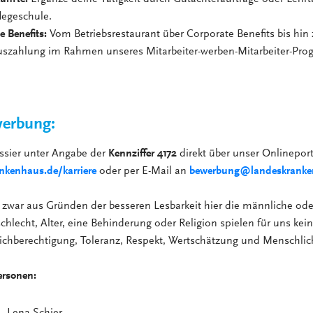
legeschule.
e Benefits:
Vom Betriebsrestaurant über Corporate Benefits bis hin 
szahlung im Rahmen unseres Mitarbeiter-werben-Mitarbeiter-Prog
erbung:
ssier unter Angabe der
Kennziffer 4172
direkt über unser Onlineport
kenhaus.de/karriere
oder per E-Mail an
bewerbung@landeskranke
zwar aus Gründen der besseren Lesbarkeit hier die männliche ode
hlecht, Alter, eine Behinderung oder Religion spielen für uns kein
ichberechtigung, Toleranz, Respekt, Wertschätzung und Menschlich
ersonen:
Lena Schier