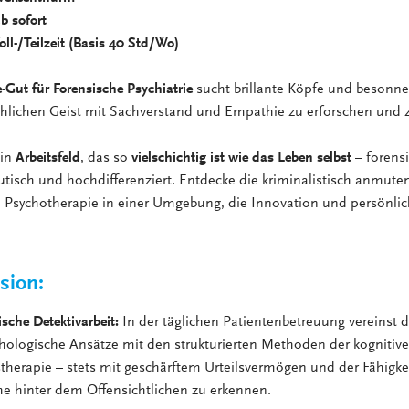
b sofort
ll-/Teilzeit (Basis 40 Std/Wo)
e-Gut für Forensische Psychiatrie
sucht brillante Köpfe und besonne
ichen Geist mit Sachverstand und Empathie zu erforschen und z
in
Arbeitsfeld
, das so
vielschichtig ist wie das Leben selbst
– forensi
tisch und hochdifferenziert. Entdecke die kriminalistisch anmuten
d Psychotherapie in einer Umgebung, die Innovation und persönli
sion:
sche Detektivarbeit:
In der täglichen Patientenbetreuung vereinst 
chologische Ansätze mit den strukturierten Methoden der kognitiv
therapie – stets mit geschärftem Urteilsvermögen und der Fähigkei
he hinter dem Offensichtlichen zu erkennen.