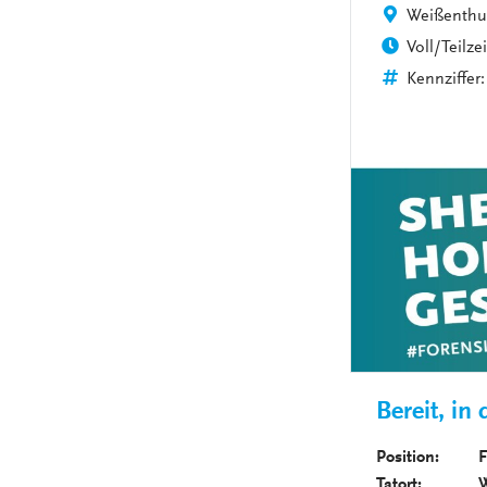
Weißenthur
Voll/Teilzei
Kennziffer:
Bereit, in
Position: Fac
Tatort: We