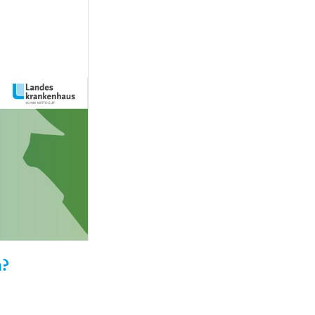
MEDIZINSCH-
TECHNISCHE:R-
NGEN
RADIOLOGIEASSISTENT:IN
(MTRA)
KAUFLEUTE IM
NGEN
GESUNDHEITSWESEN
FACHINFORMATIKER:IN
ELEKTRONIKER:IN
GÄRTNER:IN
n?