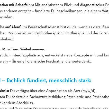
tion mit Scharfsinn:
Mit analytischem Blick und diagnostischer Prä
as anderen entgeht – fundierte Fallbeschreibungen, die einem Wat
 würden.
he auf Abruf:
Im Bereitschaftsdienst bist du da, wenn es darauf 
chen Psychomedizin, Psychotherapie, Suchttherapie und der Foren
ambulanz.
. Mitwirken. Weiterkommen:
t dich interdisziplinär aus, entwickelst neue Konzepte mit und bri
e ein – für eine Forensische Psychiatrie, die weiterdenkt.
l – fachlich fundiert, menschlich stark:
ubnis:
Du verfügst über eine Approbation als Arzt (m/w/d).
ion:
Du besitzt die Facharztweiterbildung Psychiatrie und Psychoth
z vor dem Abschluss.