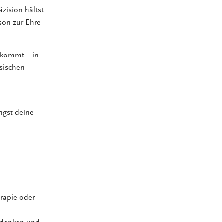
zision hältst
son zur Ehre
ankommt – in
sischen
ngst deine
erapie oder