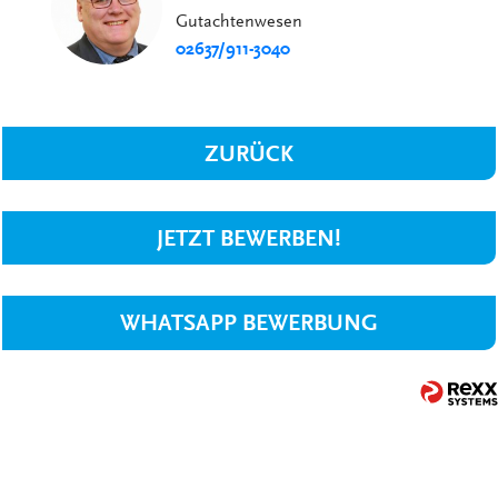
Gutachtenwesen
02637/911-3040
ZURÜCK
JETZT BEWERBEN!
WHATSAPP BEWERBUNG