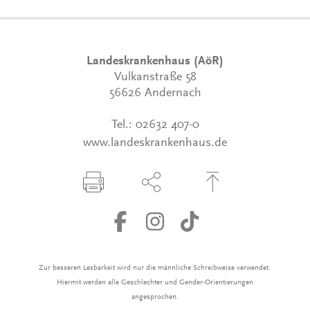
Landeskrankenhaus (AöR)
Vulkanstraße 58
56626 Andernach
Tel.:
02632 407-0
www.landeskrankenhaus.de
Seite drucken
Seite über Social-Media teilen
Zum Seitenanfang
Zur besseren Lesbarkeit wird nur die männliche Schreibweise verwendet.
Hiermit werden alle Geschlechter und Gender-Orientierungen
angesprochen.