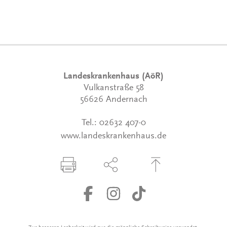
Landeskrankenhaus (AöR)
Vulkanstraße 58
56626 Andernach
Tel.:
02632 407-0
www.landeskrankenhaus.de
Seite drucken
Seite über Social-Media teilen
Zum Seitenanfang