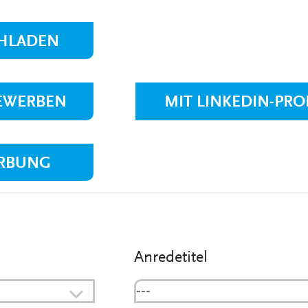
VERANSTALTUNGEN
KLINIKEN UND
GESUNDHEITSEINRICHTU
HLADEN
ANSPRECHPARTNER DER
KLINIKEN UND
GESUNDHEITSEINRICHTU
BEWERBEN
MIT LINKEDIN-PRO
RBUNG
Anredetitel
---