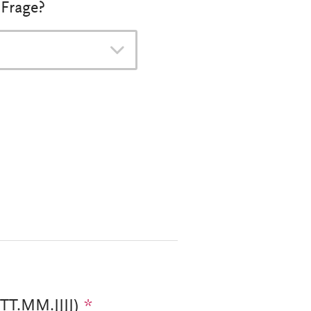
 Frage?
 (TT.MM.JJJJ)
*