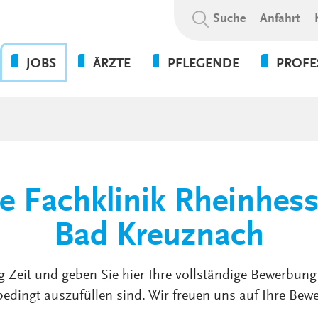
Suchbegriff:
Suche
Anfahrt
JOBS
ÄRZTE
PFLEGENDE
PROFE
OHNE DIE PFLEGE GEHT
BEWERBUNGSABLAUF
WAS WIR BIETEN
PSYCHOL
NICHTS!
SOZIALE A
WIR ALS ARBEITGEBER
WEITERBILDUNGSBEFUGNISSE
FLEXPERTEN
SOZIALP
ANSPRECHPARTNER UNSERER
INITIATIVBEWERBUNG
KLINIKEN UND
PFLEGEEXPERTEN (APN)
THERAPIE
GESUNDHEITSEINRICHTUNGEN
PRAKTIKUM
he Fachklinik Rheinhes
VERWALT
4-TAGE-WOCHE
SERVICE
PSYCHOLOGIE
UNSERE STANDORTE
Bad Kreuznach
FORT- UND WEITERBILDUN
WEITERBILDUNG &
VERGÜTUNGEN &
ENTWICKLUNG
g Zeit und geben Sie hier Ihre vollständige Bewerbung 
ZUSATZLEISTUNGEN
edingt auszufüllen sind. Wir freuen uns auf Ihre Bew
KULTUR & WERTE
AUSFALLMANAGEMENT