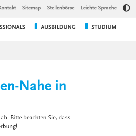
Kontakt
Sitemap
Stellenbörse
Leichte Sprache
Kon
SSIONALS
AUSBILDUNG
STUDIUM
OGIE
BILDUNGSCAMPUS LKH
MEDIZIN
RBEIT /
PHYSICIAN
PFLEGEFACHKRAFT
ÄDAGOGIK
ASSISTANT
GESUNDHEITS- UND
KRANKENPFLEGEHELFER:IN
PSYCHOLOGIE
sen-Nahe in
UNG &
SOZIALE
PHYSIOTHERAPEUT:IN
ARBEIT
G
ERGOTHERAPEUT:IN
PFLEGE
LOGOPÄDE / LOGOPÄDIN
ab. Bitte beachten Sie, dass
BWL
erbung!
HEILERZIEHUNGSPFLEGER:IN