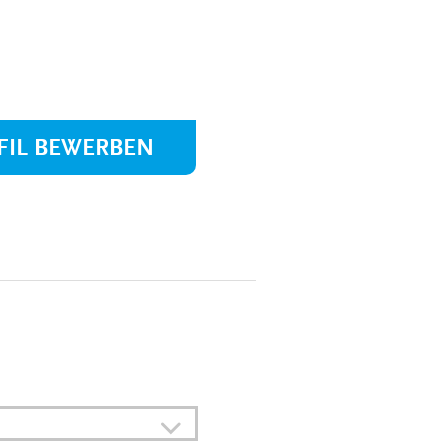
MEDIZINSCH-
TECHNISCHE:R-
NGEN
RADIOLOGIEASSISTENT:IN
(MTRA)
KAUFLEUTE IM
NGEN
GESUNDHEITSWESEN
FIL BEWERBEN
FACHINFORMATIKER:IN
ELEKTRONIKER:IN
GÄRTNER:IN