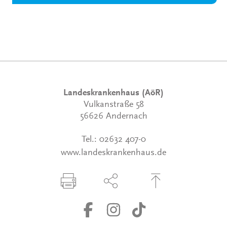
Landeskrankenhaus (AöR)
Vulkanstraße 58
56626 Andernach
Tel.:
02632 407-0
www.landeskrankenhaus.de
Seite drucken
Seite über Social-Media teilen
Zum Seitenanfang