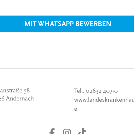
VERANSTALTUNGEN
KLINIKEN UND
GESUNDHEITSEINRICHTU
MIT WHATSAPP BEWERBEN
ANSPRECHPARTNER DER
KLINIKEN UND
GESUNDHEITSEINRICHTU
anstraße 58
Tel.:
02632 407-0
26 Andernach
www.landeskrankenhau
e