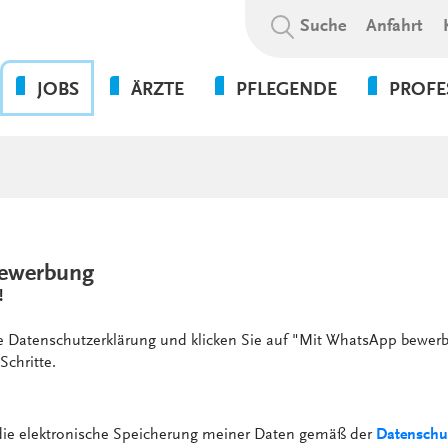
Suchbegriff:
Suche
Anfahrt
JOBS
ÄRZTE
PFLEGENDE
PROFE
OHNE DIE PFLEGE GEHT
BEWERBUNGSABLAUF
WAS WIR BIETEN
PSYCHOL
NICHTS!
SOZIALE A
WIR ALS ARBEITGEBER
WEITERBILDUNGSBEFUGNISSE
FLEXPERTEN
SOZIALP
ANSPRECHPARTNER UNSERER
INITIATIVBEWERBUNG
KLINIKEN UND
PFLEGEEXPERTEN (APN)
THERAPIE
GESUNDHEITSEINRICHTUNGEN
PRAKTIKUM
ewerbung
VERWALT
4-TAGE-WOCHE
!
SERVICE
PSYCHOLOGIE
UNSERE STANDORTE
FORT- UND WEITERBILDUN
ie Datenschutzerklärung und klicken Sie auf "Mit WhatsApp bewerb
WEITERBILDUNG &
Schritte.
VERGÜTUNGEN &
ENTWICKLUNG
ZUSATZLEISTUNGEN
KULTUR & WERTE
AUSFALLMANAGEMENT
 die elektronische Speicherung meiner Daten gemäß der
Datenschu