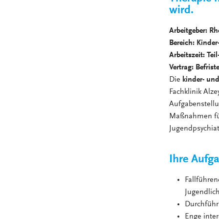
wird.
Arbeitgeber: R
Bereich: Kinde
Arbeitszeit: Tei
Vertrag: Befrist
Die
kinder- un
Fachklinik Alz
Aufgabenstellu
Maßnahmen für 
Jugendpsychiat
Ihre Aufg
Fallführe
Jugendlich
Durchführ
Enge inter