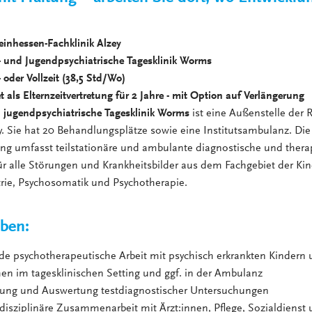
heinhessen-Fachklinik Alzey
r- und Jugendpsychiatrische Tagesklinik Worms
l- oder Vollzeit (38,5 Std/Wo)
et als Elternzeitvertretung für 2 Jahre - mit Option auf Verlängerung
d jugendpsychiatrische Tagesklinik Worms
ist eine Außenstelle der 
ey. Sie hat 20 Behandlungsplätze sowie eine Institutsambulanz. Die
ng umfasst teilstationäre und ambulante diagnostische und thera
alle Störungen und Krankheitsbilder aus dem Fachgebiet der Kin
rie, Psychosomatik und Psychotherapie.
aben:
nde psychotherapeutische Arbeit mit psychisch erkrankten Kindern
en im tagesklinischen Setting und ggf. in der Ambulanz
ung und Auswertung testdiagnostischer Untersuchungen
disziplinäre Zusammenarbeit mit Ärzt:innen, Pflege, Sozialdienst