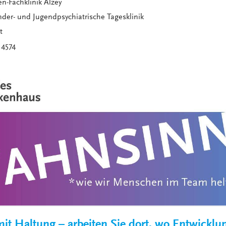
n-Fachklinik Alzey
VERANSTALTUNGEN
KLINIKEN UND
der- und Jugendpsychiatrische Tagesklinik
GESUNDHEITSEINRICHTU
t
ANSPRECHPARTNER DER
 4574
KLINIKEN UND
GESUNDHEITSEINRICHTU
it Haltung – arbeiten Sie dort, wo Entwickl