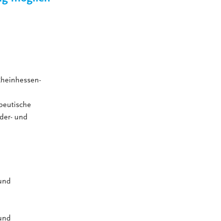
Rheinhessen-
peutische
der- und
 und
 und