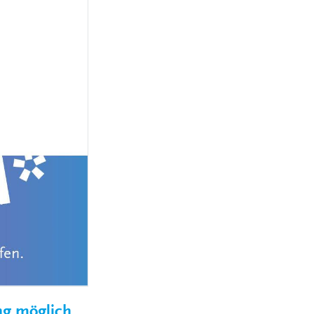
MEDIZINSCH-
TECHNISCHE:R-
NGEN
RADIOLOGIEASSISTENT:IN
(MTRA)
KAUFLEUTE IM
NGEN
GESUNDHEITSWESEN
FACHINFORMATIKER:IN
ELEKTRONIKER:IN
GÄRTNER:IN
ung möglich