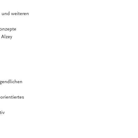
n und weiteren
Konzepte
 Alzey
ugendlichen
rientiertes
tiv