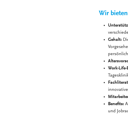
Wir bieten
Unterstütz
verschied
Gehalt:
Di
Vorgesehen
persönlic
Altersvors
Work-Life-
Tagesklini
Fachlitera
innovative
Mitarbeite
Benefits:
At
und Jobra