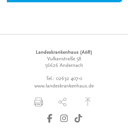
Landeskrankenhaus (AöR)
Vulkanstraße 58
56626 Andernach
Tel.:
02632 407-0
www.landeskrankenhaus.de
Seite drucken
Seite über Social-Media teilen
Zum Seitenanfang