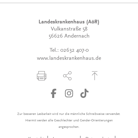
Landeskrankenhaus (AöR)
Vulkanstraße 58
56626 Andernach
Tel.:
02632 407-0
www.landeskrankenhaus.de
Seite drucken
Seite über Social-Media teilen
Zum Seitenanfang
Zur besseren Lesbarkeit wird nur die männliche Schreibweise verwendet.
Hiermit werden alle Geschlechter und Gender-Orientierungen
angesprochen.