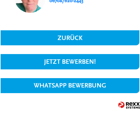
06708/620-2443
ZURÜCK
JETZT BEWERBEN!
WHATSAPP BEWERBUNG